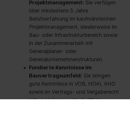
Projektmanagement:
Sie verfügen
über mindestens 5 Jahre
Berufserfahrung im kaufmännischen
Projektmanagement, idealerweise im
Bau- oder Infrastrukturbereich sowie
in der Zusammenarbeit mit
Generalplaner- oder
Generalunternehmerstrukturen.
Fundierte Kenntnisse im
Bauvertragsumfeld:
Sie bringen
gute Kenntnisse in VOB, HOAI, AHO
sowie im Vertrags- und Vergaberecht
mit und können wirtschaftliche
Fragestellungen im Bauprojektkontext
sicher einordnen.
Stärke im Kosten- und