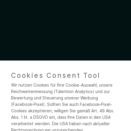
Commercial Manager
Cookies Consent Tool
Wir nutzen Cookies für Ihre Cookie-Auswahl, unsere
(m/w/d) Site
Reichweitenmessung (Talention Analytics) und zur
Bewertung und Steuerung unserer Werbung
(Facebook-Pixel). Sollten Sie auch Facebook-Pixel-
Development (m/w/d) |
Cookies akzeptieren, willigen Sie gemäß Art. 49 Abs.
Abs. 1 lit. a DSGVO ein, dass Ihre Daten in den USA
NürnbergMesse
verarbeitet werden. Die USA haben nach aktueller
Rechtsprechung ein unzureichendes