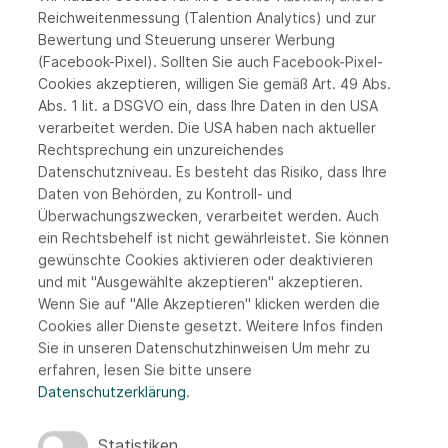
Reichweitenmessung (Talention Analytics) und zur
Bewertung und Steuerung unserer Werbung
(Facebook-Pixel). Sollten Sie auch Facebook-Pixel-
Cookies akzeptieren, willigen Sie gemäß Art. 49 Abs.
Abs. 1 lit. a DSGVO ein, dass Ihre Daten in den USA
verarbeitet werden. Die USA haben nach aktueller
Rechtsprechung ein unzureichendes
Bewerbungsdetails
Datenschutzniveau. Es besteht das Risiko, dass Ihre
Daten von Behörden, zu Kontroll- und
Überwachungszwecken, verarbeitet werden. Auch
(Formate: pdf (empfohlen), .doc, .docx, .jpg, .pdf,
ein Rechtsbehelf ist nicht gewährleistet. Sie können
.png, .jpeg, .txt, .rtf. | Größe: max. 15 MB)
gewünschte Cookies aktivieren oder deaktivieren
und mit "Ausgewählte akzeptieren" akzeptieren.
Wenn Sie auf "Alle Akzeptieren" klicken werden die
Lebenslauf
Cookies aller Dienste gesetzt. Weitere Infos finden
Sie in unseren Datenschutzhinweisen
Um mehr zu
Keine Datei ausgewählt
Datei auswählen
erfahren, lesen Sie bitte unsere
Datenschutzerklärung
.
Anschreiben (sofern zur Hand)
Statistiken