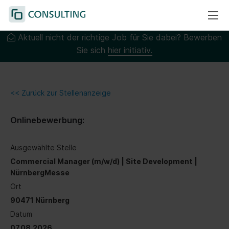
Aktuell nicht der richtige Job für Sie dabei? Bewerben
Sie sich
hier initiativ.
<< Zurück zur Stellenanzeige
Onlinebewerbung:
Ausgewählte Stelle
Commercial Manager (m/w/d) | Site Development |
NürnbergMesse
Ort
90471 Nürnberg
Datum
07.08.2026