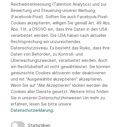
Reichweitenmessung (Talention Analytics) und zur
Bewertung und Steuerung unserer Werbung
(Facebook-Pixel). Sollten Sie auch Facebook-Pixel-
Vertriebsingenieur
Cookies akzeptieren, willigen Sie gemäß Art. 49 Abs.
Abs. 1 lit. a DSGVO ein, dass Ihre Daten in den USA
(m/w/d) Elektrotechnik
verarbeitet werden. Die USA haben nach aktueller
Rechtsprechung ein unzureichendes
Datenschutzniveau. Es besteht das Risiko, dass Ihre
90766 Fürth
Daten von Behörden, zu Kontroll- und
Überwachungszwecken, verarbeitet werden. Auch
ein Rechtsbehelf ist nicht gewährleistet. Sie können
JETZT BEWERBEN
gewünschte Cookies aktivieren oder deaktivieren
und mit "Ausgewählte akzeptieren" akzeptieren.
Wenn Sie auf "Alle Akzeptieren" klicken werden die
MEHR INFOS
Cookies aller Dienste gesetzt. Weitere Infos finden
Sie in unseren Datenschutzhinweisen
Um mehr zu
erfahren, lesen Sie bitte unsere
Datenschutzerklärung
.
ELEKTROTECHNIK
TECHNISCHER VERTRIEB
Statistiken
FÜRTH