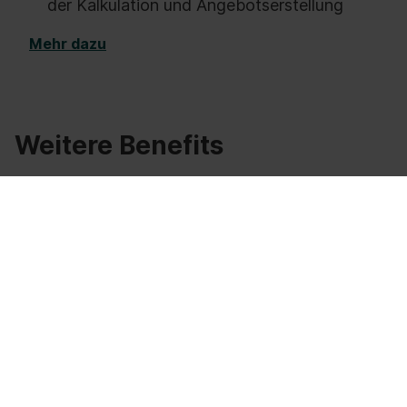
der Kalkulation und Angebotserstellung
Mehr dazu
Weitere Benefits
Sie übernehmen eine verantwortungsvolle
Position mit
attraktiven Gehaltspaket
& mit
hohem Gestaltungsspielraum in einem
strategisch wichtigen Bereich
Ein
Dienstwagen
mit privater
Nutzungsmöglichkeit steht Ihnen zur
Verfügung
Es erwartet Sie ein
modernes Arbeitsumfeld
mit
kurzen Entscheidungswegen
,
direktem