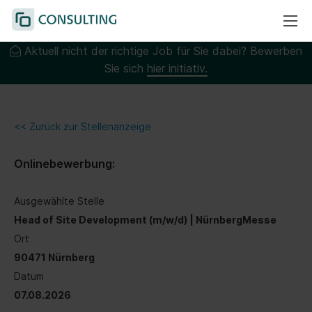
Aktuell nicht der richtige Job für Sie dabei? Bewerben
Sie sich
hier initiativ.
<< Zurück zur Stellenanzeige
Onlinebewerbung:
Ausgewählte Stelle
Head of Site Development (m/w/d) | NürnbergMesse
Ort
90471 Nürnberg
Datum
07.08.2026