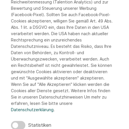
Reichweitenmessung (Talention Analytics) und zur
Bewertung und Steuerung unserer Werbung
(Facebook-Pixel). Sollten Sie auch Facebook-Pixel-
Cookies akzeptieren, willigen Sie gemäß Art. 49 Abs.
Abs. 1 lit. a DSGVO ein, dass Ihre Daten in den USA
verarbeitet werden. Die USA haben nach aktueller
Rechtsprechung ein unzureichendes
Bewerbungsdetails
Datenschutzniveau. Es besteht das Risiko, dass Ihre
Daten von Behörden, zu Kontroll- und
Überwachungszwecken, verarbeitet werden. Auch
(Formate: pdf (empfohlen), .doc, .docx, .jpg, .pdf,
ein Rechtsbehelf ist nicht gewährleistet. Sie können
.png, .jpeg, .txt, .rtf. | Größe: max. 15 MB)
gewünschte Cookies aktivieren oder deaktivieren
und mit "Ausgewählte akzeptieren" akzeptieren.
Wenn Sie auf "Alle Akzeptieren" klicken werden die
Lebenslauf
Cookies aller Dienste gesetzt. Weitere Infos finden
Keine Datei ausgewählt
Sie in unseren Datenschutzhinweisen
Um mehr zu
Datei auswählen
erfahren, lesen Sie bitte unsere
Datenschutzerklärung
.
Anschreiben (sofern zur Hand)
Keine Datei ausgewählt
Statistiken
Datei auswählen