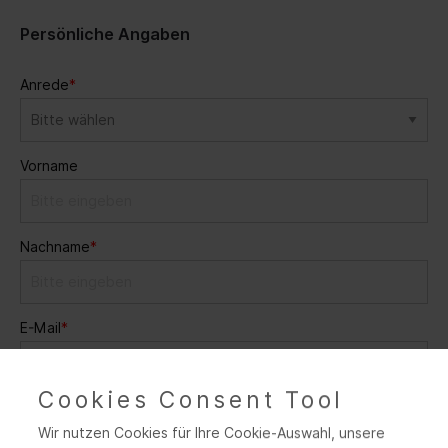
Persönliche Angaben
Anrede
*
Vorname
Nachname
*
E-Mail
*
Cookies Consent Tool
Ihre Nachricht an uns
Wir nutzen Cookies für Ihre Cookie-Auswahl, unsere